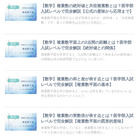
【数学】複素数の絶対値と共役複素数とは？医学部
数学
入試レベルで完全解説【公式の意味から応用まで】
複素数平面を学習すると必ず登場するのが「絶対値」と「共役複素
数」です。多くの受験生は公式だけを暗記し...
【数学】複素数平面上の2点間の距離とは？医学部
数学
入試レベルで完全解説【絶対値との関係】
複素数平面を学習すると、2点間の距離はどう求めるのか絶対値と
の関係は何か軌跡問題ではどのように使うの...
【数学】複素数の和と差が表す点とは？医学部入試
数学
レベルで完全解説【複素数平面の基本】
複素数平面を学び始めると、z₁+z₂ は何を表しているのかz₁−z₂ は
何を意味するのかベクトルとど...
【数学】複素数の実数倍が表す点とは？医学部入試
数学
レベルで完全解説【複素数平面の図形的意味】
複素数平面を学習していると、複素数を2倍するとどうなるのかマ
イナスを掛けると点はどう動くのか実数倍に...