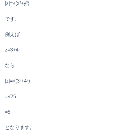
|z|=√(x²+y²)
です。
例えば、
z=3+4i
なら
|z|=√(3²+4²)
=√25
=5
となります。