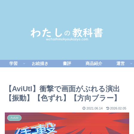
学習
お絵描き
書評
商品紹介
運営
【AviUtl】衝撃で画面がぶれる演出
【振動】【色ずれ】【方向ブラー】
2021.06.14
2026.02.05
AviUtl