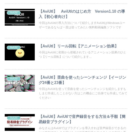
【AviUtl】 AviUtlのはじめ方 Version1.10 の導
AviUtl
入【初心者向け】
今回はAviUtlの導入方法について紹介しますAviUtlはWindowsユー
ザーであるならば一度は使ってみたい無料動画編集ソフトです
【AviUtl】リール回転【アニメーション効果】
AviUtl
今回はAviUtlに初期から搭載されているアニメーション効果のひと
つ【リール回転】について紹介します...
【AviUtl】歪曲を使ったシーンチェンジ【イージン
AviUtl
グ24番と23番】
今回はAviUtlを使って歪曲を使ったシーンチェンジを紹介しますも
しまだ作成したことがない方はこの機会にご自身でも作成してみて
ください
【AviUtl】AviUtlで音声録音をする方法＆手順【簡
AviUtl
易録音プラグイン】
みなさんはAviUtlではプラグインを導入すれば音声録音ができるの