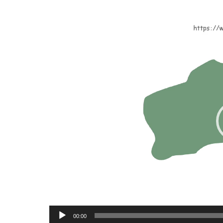
動
画
プ
レ
ー
ヤ
ー
00:00