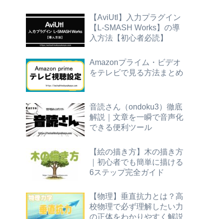
【AviUtl】入力プラグイン
【L-SMASH Works】の導
入方法【初心者必読】
Amazonプライム・ビデオ
をテレビで見る方法まとめ
音読さん（ondoku3）徹底
解説｜文章を一瞬で音声化
できる便利ツール
【絵の描き方】木の描き方
｜初心者でも簡単に描ける
6ステップ完全ガイド
【物理】垂直抗力とは？高
校物理で必ず理解したい力
の正体をわかりやすく解説