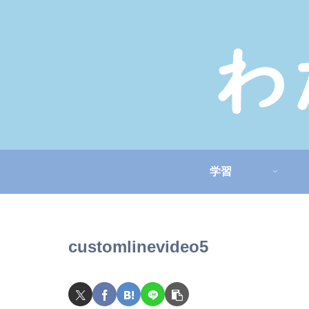
学習
customlinevideo5