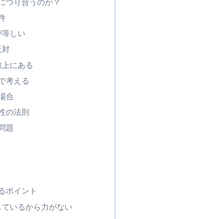
につり合うのか？
件
が等しい
反対
線上にある
で考える
場合
性の法則
問題
るポイント
しているから力がない