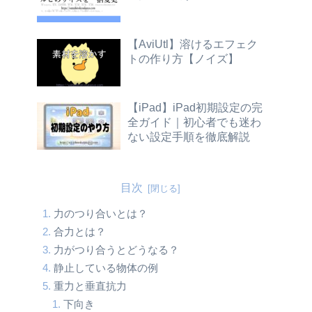
【AviUtl】溶けるエフェク
トの作り方【ノイズ】
【iPad】iPad初期設定の完
全ガイド｜初心者でも迷わ
ない設定手順を徹底解説
目次
力のつり合いとは？
合力とは？
力がつり合うとどうなる？
静止している物体の例
重力と垂直抗力
下向き