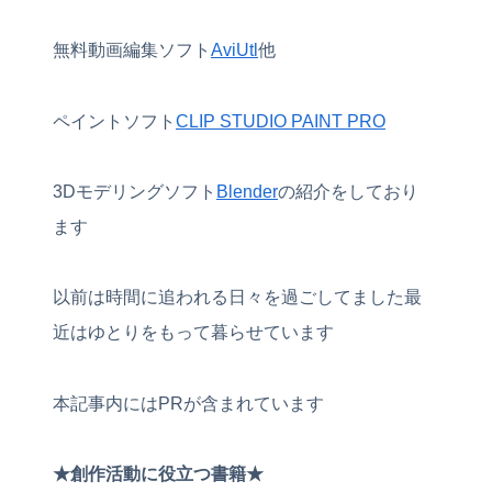
無料動画編集ソフト
AviUtl
他
ペイントソフト
CLIP STUDIO PAINT PRO
3Dモデリングソフト
Blender
の紹介をしており
ます
以前は時間に追われる日々を過ごしてました最
近はゆとりをもって暮らせています
本記事内にはPRが含まれています
★創作活動に役立つ書籍★