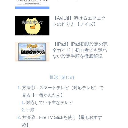
【AviUtl】溶けるエフェク
トの作り方【ノイズ】
【iPad】iPad初期設定の完
全ガイド｜初心者でも迷わ
ない設定手順を徹底解説
目次
方法①：スマートテレビ（対応テレビ）で
見る【一番かんたん】
対応している主なテレビ
手順
方法②：Fire TV Stickを使う【最もおすす
め】