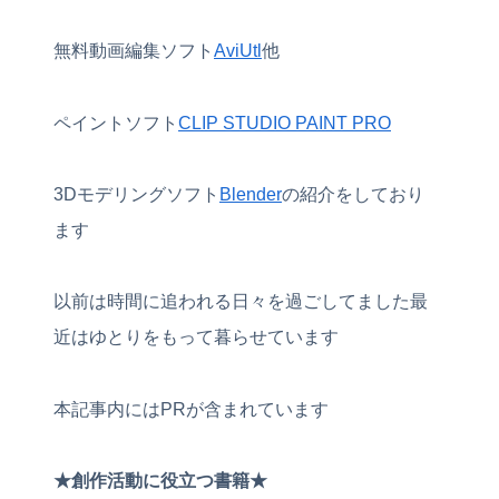
無料動画編集ソフト
AviUtl
他
ペイントソフト
CLIP STUDIO PAINT PRO
3Dモデリングソフト
Blender
の紹介をしており
ます
以前は時間に追われる日々を過ごしてました最
近はゆとりをもって暮らせています
本記事内にはPRが含まれています
★創作活動に役立つ書籍★