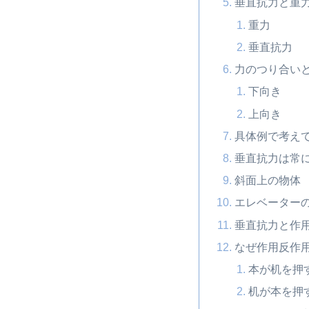
垂直抗力と重
重力
垂直抗力
力のつり合い
下向き
上向き
具体例で考え
垂直抗力は常
斜面上の物体
エレベーター
垂直抗力と作
なぜ作用反作
本が机を押
机が本を押