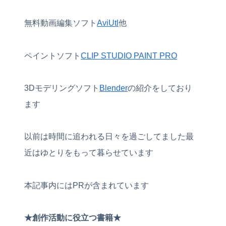
無料動画編集ソフト
AviUtl
他
ペイントソフト
CLIP STUDIO PAINT PRO
3Dモデリングソフト
Blender
の紹介をしており
ます
以前は時間に追われる日々を過ごしてました最
近はゆとりをもって暮らせています
本記事内にはPRが含まれています
★創作活動に役立つ書籍★