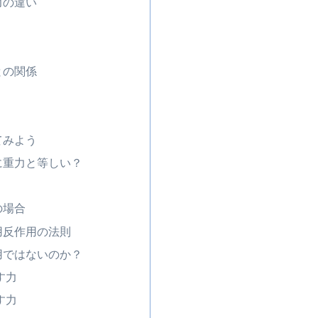
力の違い
との関係
てみよう
に重力と等しい？
の場合
用反作用の法則
用ではないのか？
す力
す力