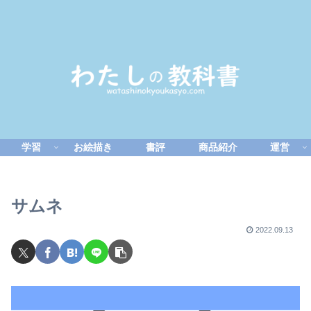
学習
お絵描き
書評
商品紹介
運営
サムネ
2022.09.13