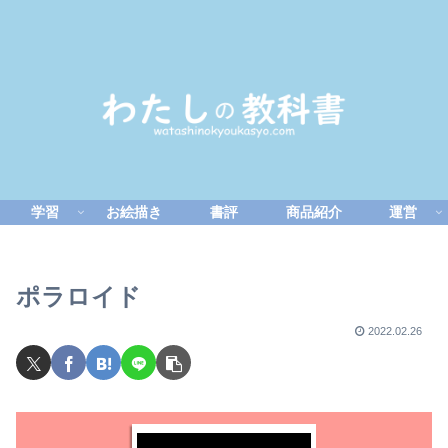
学習
お絵描き
書評
商品紹介
運営
ポラロイド
2022.02.26
動