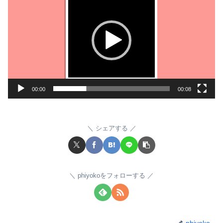
画
プ
レ
ー
ヤ
ー
00:00
00:08
シェアする
phiyokoをフォローする
phiyoko