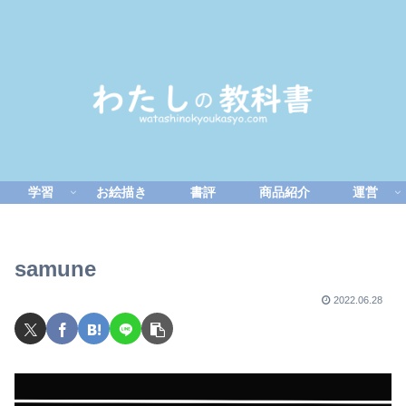
学習
お絵描き
書評
商品紹介
運営
samune
2022.06.28