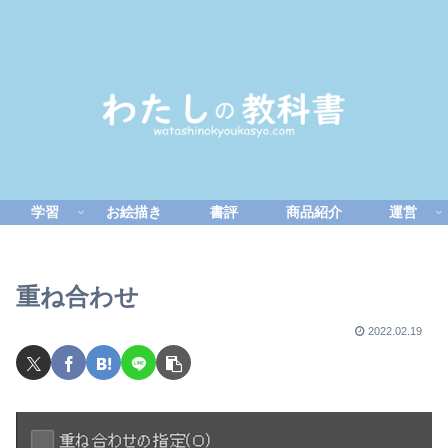
学習
お絵描き
書評
商品紹介
運営
重ね合わせ
2022.02.19