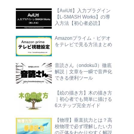
【AviUtl】入力プラグイン
【L-SMASH Works】の導
入方法【初心者必読】
Amazonプライム・ビデオ
をテレビで見る方法まとめ
音読さん（ondoku3）徹底
解説｜文章を一瞬で音声化
できる便利ツール
【絵の描き方】木の描き方
｜初心者でも簡単に描ける
6ステップ完全ガイド
【物理】垂直抗力とは？高
校物理で必ず理解したい力
の正体をわかりやすく解説