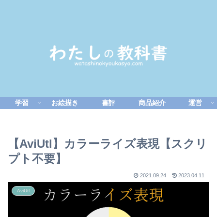
学習
お絵描き
書評
商品紹介
運営
【AviUtl】カラーライズ表現【スクリ
プト不要】
2021.09.24
2023.04.11
AviUtl