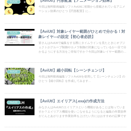
【AviUtl】円形配置【アニメーション効果】
AviUtl
今回は無料動画編集ソフトAviUtlに初期から搭載されているアニメ
ーション効果のひとつ【円形配置】に...
【AviUtl】対象レイヤー範囲がひとめで分かる！対
AviUtl
象レイヤ―の設定【初心者必読】
皆さんはAviUtlで編集をする際にタイムラインを見たときにオブジ
ェクトがグループ制御やカメラ制御の対象になっているか一目で分
かるようにする方法をご存知ですか？今回は対象レイヤー範囲の設
定についての記事です
【AviUtl】縮小回転【シーンチェンジ】
AviUtl
今回は無料動画編集ソフトAviUtlを使用して【シーンチェンジ】の
ひとつ【縮小回転】を作成してみます...
【AviUtl】エイリアス(.exa)の作成方法
AviUtl
みなさんはAviUtlのエイリアスという機能があることは知っていま
すか？エイリアス機能を使いこなせるようになると編集の作業効率
がぐんとあがります作業効率を上げたい方にはおすすめの記事です