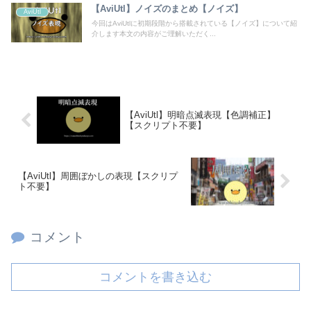
【AviUtl】ノイズのまとめ【ノイズ】
AviUtl
今回はAviUtlに初期段階から搭載されている【ノイズ】について紹
介します本文の内容がご理解いただく...
【AviUtl】明暗点滅表現【色調補正】
【スクリプト不要】
【AviUtl】周囲ぼかしの表現【スクリプ
ト不要】
コメント
コメントを書き込む