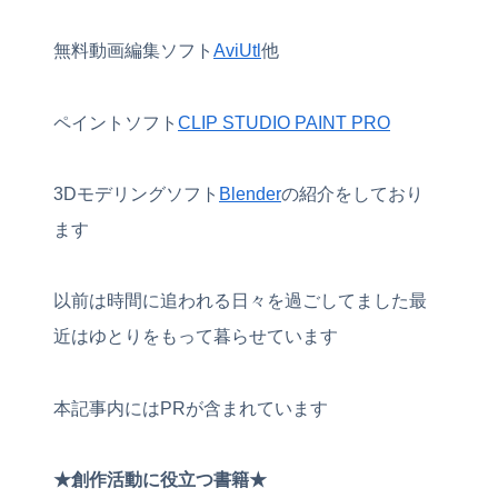
無料動画編集ソフト
AviUtl
他
ペイントソフト
CLIP STUDIO PAINT PRO
3Dモデリングソフト
Blender
の紹介をしており
ます
以前は時間に追われる日々を過ごしてました最
近はゆとりをもって暮らせています
本記事内にはPRが含まれています
★創作活動に役立つ書籍★