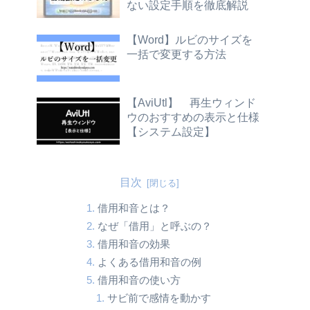
ない設定手順を徹底解説
【Word】ルビのサイズを
一括で変更する方法
【AviUtl】 再生ウィンド
ウのおすすめの表示と仕様
【システム設定】
目次
借用和音とは？
なぜ「借用」と呼ぶの？
借用和音の効果
よくある借用和音の例
借用和音の使い方
サビ前で感情を動かす