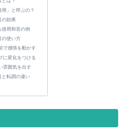
音とは？
借用」と呼ぶの？
音の効果
る借用和音の例
音の使い方
前で感情を動かす
プに変化をつける
い雰囲気を出す
音と転調の違い