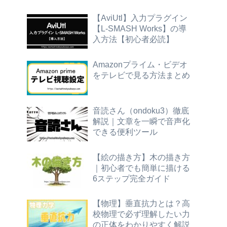
【AviUtl】入力プラグイン
【L-SMASH Works】の導
入方法【初心者必読】
Amazonプライム・ビデオ
をテレビで見る方法まとめ
音読さん（ondoku3）徹底
解説｜文章を一瞬で音声化
できる便利ツール
【絵の描き方】木の描き方
｜初心者でも簡単に描ける
6ステップ完全ガイド
【物理】垂直抗力とは？高
校物理で必ず理解したい力
の正体をわかりやすく解説