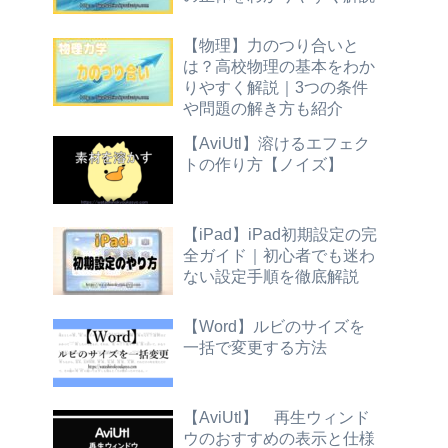
【物理】力のつり合いと
は？高校物理の基本をわか
りやすく解説｜3つの条件
や問題の解き方も紹介
【AviUtl】溶けるエフェク
トの作り方【ノイズ】
【iPad】iPad初期設定の完
全ガイド｜初心者でも迷わ
ない設定手順を徹底解説
【Word】ルビのサイズを
一括で変更する方法
【AviUtl】 再生ウィンド
ウのおすすめの表示と仕様