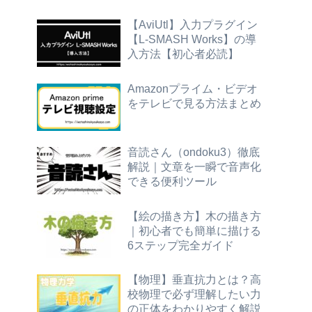
【AviUtl】入力プラグイン
【L-SMASH Works】の導
入方法【初心者必読】
Amazonプライム・ビデオ
をテレビで見る方法まとめ
音読さん（ondoku3）徹底
解説｜文章を一瞬で音声化
できる便利ツール
【絵の描き方】木の描き方
｜初心者でも簡単に描ける
6ステップ完全ガイド
【物理】垂直抗力とは？高
校物理で必ず理解したい力
の正体をわかりやすく解説