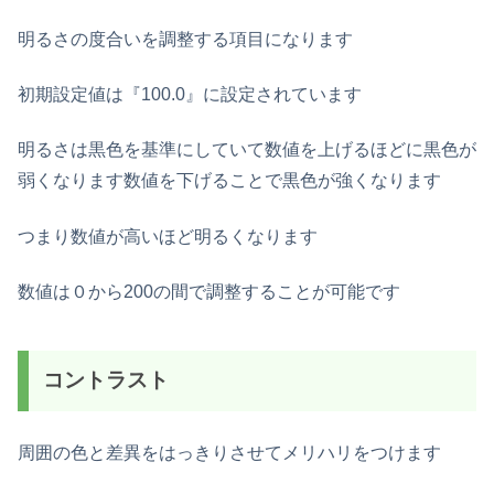
明るさの度合いを調整する項目になります
初期設定値は『100.0』に設定されています
明るさは黒色を基準にしていて数値を上げるほどに黒色が
弱くなります数値を下げることで黒色が強くなります
つまり数値が高いほど明るくなります
数値は０から200の間で調整することが可能です
コントラスト
周囲の色と差異をはっきりさせてメリハリをつけます