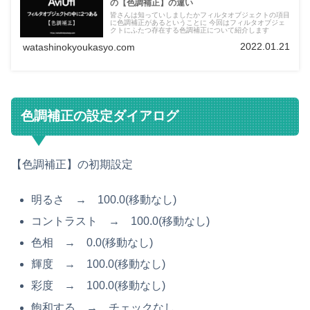
の【色調補正】の違い
皆さんは知っていしましたかフィルタオブジェクトの項目
に色調補正があるということに 今回はフィルタオブジェ
クトにふたつ存在する色調補正について紹介します
2022.01.21
watashinokyoukasyo.com
色調補正の設定ダイアログ
【色調補正】の初期設定
明るさ → 100.0(移動なし)
コントラスト → 100.0(移動なし)
色相 → 0.0(移動なし)
輝度 → 100.0(移動なし)
彩度 → 100.0(移動なし)
飽和する → チェックなし