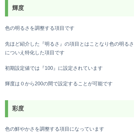
輝度
色の明るさを調整する項目です
先ほど紹介した『明るさ』の項目とはことなり色の明るさ
についえ特化した項目です
初期設定値では『100』に設定されています
輝度は０から200の間で設定することが可能です
彩度
色の鮮やかさを調整する項目になっています