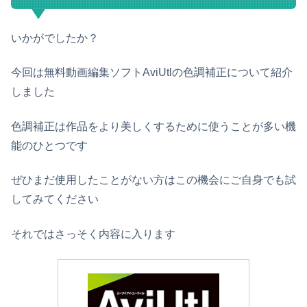
いかがでしたか？
今回は無料動画編集ソフトAviUtlの色調補正について紹介
しました
色調補正は作品をより美しくするために使うことが多い機
能のひとつです
ぜひまだ使用したことがない方はこの機会にご自身でも試
してみてください
それではさっそく内容に入ります