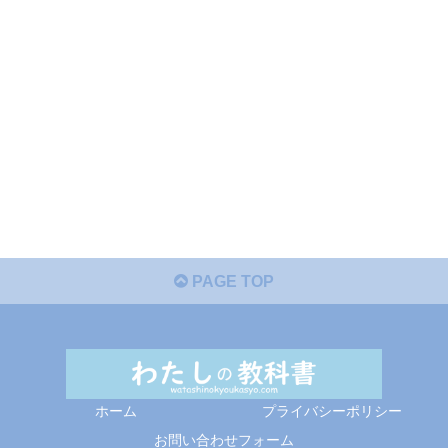
PAGE TOP
ホーム
プライバシーポリシー
お問い合わせフォーム