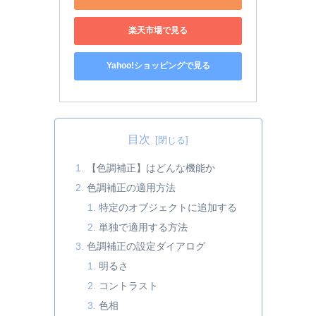
楽天市場で見る
Yahoo!ショッピングで見る
目次
【色調補正】はどんな機能か
色調補正の適用方法
特定のオブジェクトに追加する
単独で適用する方法
色調補正の設定ダイアログ
明るさ
コントラスト
色相