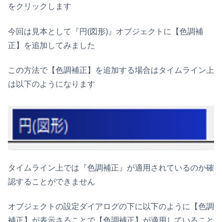
をクリックします
今回は見本として『円(図形)』オブジェクトに【色調補
正】を追加してみました
この方法で【色調補正】を追加する場合はタイムライン上
は以下のようになります
タイムライン上では『色調補正』が適用されているのか確
認することができません
オブジェクトの設定ダイアログの下に以下のように【色調
補正】が表示さることで【色調補正】が適用していること