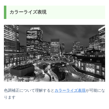
カラーライズ表現
色調補正について理解すると
カラーライズ表現
が可能にな
ります