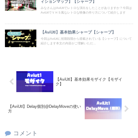
ィションマップ】【シャープ】
みなさんはAviUtlでレトロな演出をしたことがありますか？今回は
AviUtlでＶＨＳ風なレトロな映像の作り方について紹介します
【AviUtl】基本効果シャープ【シャープ】
AviUtl
今回はAviUtlに初期段階から搭載されている【シャープ】について
紹介します本文の内容がご理解いただ...
【AviUtl】基本効果モザイク【モザイ
ク】
【AviUtl】Delay個別@DelayMoveの使い
方
コメント