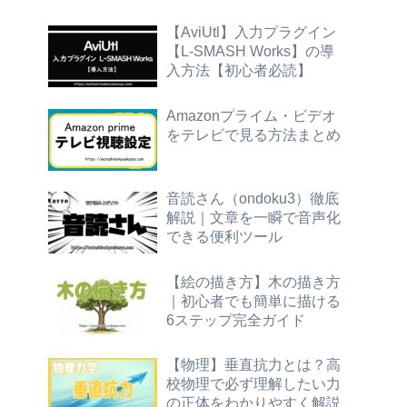
【AviUtl】入力プラグイン
【L-SMASH Works】の導
入方法【初心者必読】
Amazonプライム・ビデオ
をテレビで見る方法まとめ
音読さん（ondoku3）徹底
解説｜文章を一瞬で音声化
できる便利ツール
【絵の描き方】木の描き方
｜初心者でも簡単に描ける
6ステップ完全ガイド
【物理】垂直抗力とは？高
校物理で必ず理解したい力
の正体をわかりやすく解説