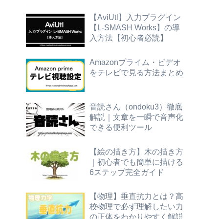
【AviUtl】入力プラグイン
【L-SMASH Works】の導
入方法【初心者必読】
Amazonプライム・ビデオ
をテレビで見る方法まとめ
音読さん（ondoku3）徹底
解説｜文章を一瞬で音声化
できる便利ツール
【絵の描き方】木の描き方
｜初心者でも簡単に描ける
6ステップ完全ガイド
【物理】垂直抗力とは？高
校物理で必ず理解したい力
の正体をわかりやすく解説