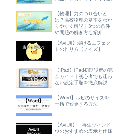
【物理】力のつり合いと
は？高校物理の基本をわか
りやすく解説｜3つの条件
や問題の解き方も紹介
【AviUtl】溶けるエフェク
トの作り方【ノイズ】
【iPad】iPad初期設定の完
全ガイド｜初心者でも迷わ
ない設定手順を徹底解説
【Word】ルビのサイズを
一括で変更する方法
【AviUtl】 再生ウィンド
ウのおすすめの表示と仕様