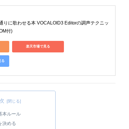
に歌わせる本 VOCALOID3 Editorの調声テクニッ
OM付)
楽天市場で見る
見る
次
基本ルール
を決める