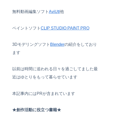
無料動画編集ソフト
AviUtl
他
ペイントソフト
CLIP STUDIO PAINT PRO
3Dモデリングソフト
Blender
の紹介をしており
ます
以前は時間に追われる日々を過ごしてました最
近はゆとりをもって暮らせています
本記事内にはPRが含まれています
★創作活動に役立つ書籍★