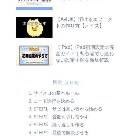
【AviUtl】溶けるエフェク
トの作り方【ノイズ】
【iPad】iPad初期設定の完
全ガイド｜初心者でも迷わ
ない設定手順を徹底解説
目次
サビメロの基本ルール
コード進行を決める
STEP1 サビは高い音から始める
STEP2 音数を少し増やす
STEP3 繰り返しを作る
STEP4 最後で解決させる