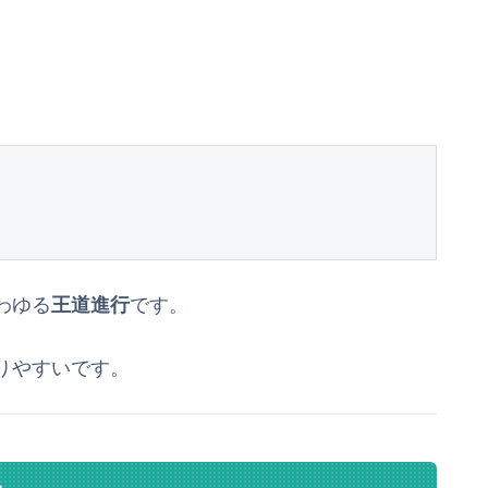
わゆる
王道進行
です。
りやすいです。