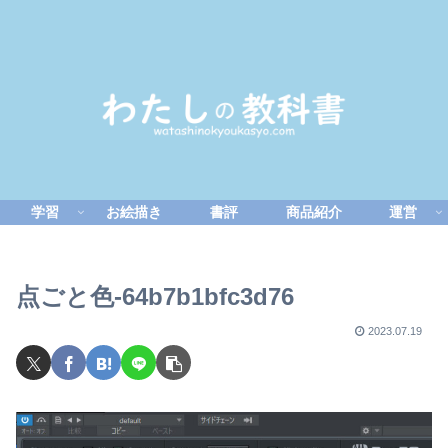
学習
お絵描き
書評
商品紹介
運営
点ごと色-64b7b1bfc3d76
2023.07.19