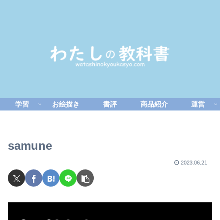
学習
お絵描き
書評
商品紹介
運営
samune
2023.06.21