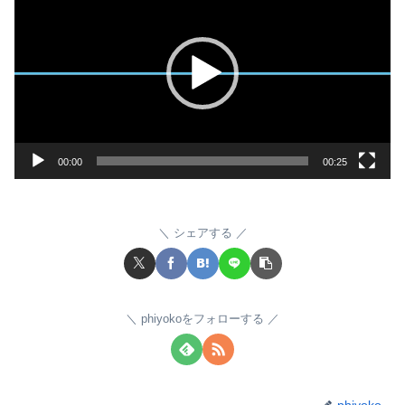
画
プ
レ
ー
ヤ
ー
00:00
00:25
シェアする
phiyokoをフォローする
phiyoko