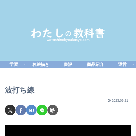
学習
お絵描き
書評
商品紹介
運営
波打ち線
2023.06.21
動