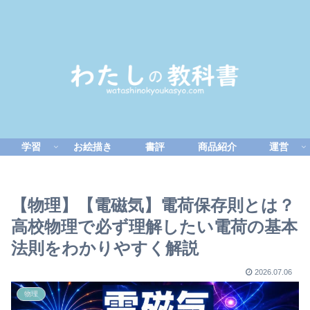
学習
お絵描き
書評
商品紹介
運営
【物理】【電磁気】電荷保存則とは？
高校物理で必ず理解したい電荷の基本
法則をわかりやすく解説
2026.07.06
物理