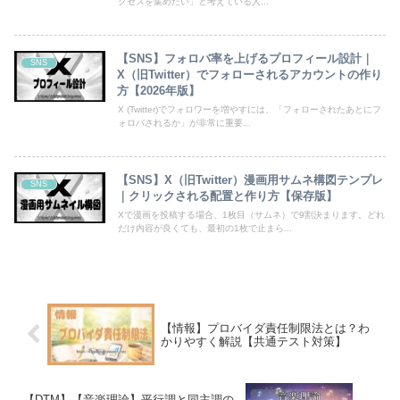
クセスを集めたい」と考えている人...
【SNS】フォロバ率を上げるプロフィール設計｜
SNS
X（旧Twitter）でフォローされるアカウントの作り
方【2026年版】
X (Twitter)でフォロワーを増やすには、「フォローされたあとにフ
ォロバされるか」が非常に重要...
【SNS】X（旧Twitter）漫画用サムネ構図テンプレ
SNS
｜クリックされる配置と作り方【保存版】
Xで漫画を投稿する場合、1枚目（サムネ）で9割決まります。どれ
だけ内容が良くても、最初の1枚で止まら...
【情報】プロバイダ責任制限法とは？わ
かりやすく解説【共通テスト対策】
【DTM】【音楽理論】平行調と同主調の