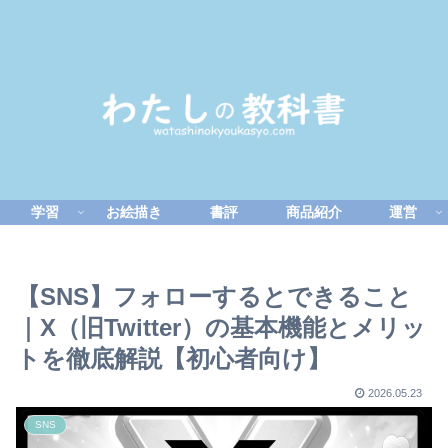
学習
お絵描き
書評
商品紹介
運営
【SNS】フォローするとできること
｜X（旧Twitter）の基本機能とメリッ
トを徹底解説【初心者向け】
2026.05.23
SNS