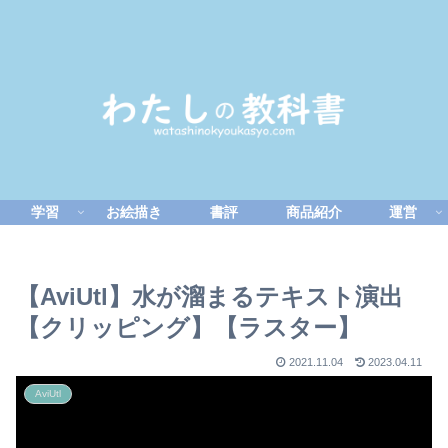
学習
お絵描き
書評
商品紹介
運営
【AviUtl】水が溜まるテキスト演出
【クリッピング】【ラスター】
2021.11.04
2023.04.11
AviUtl