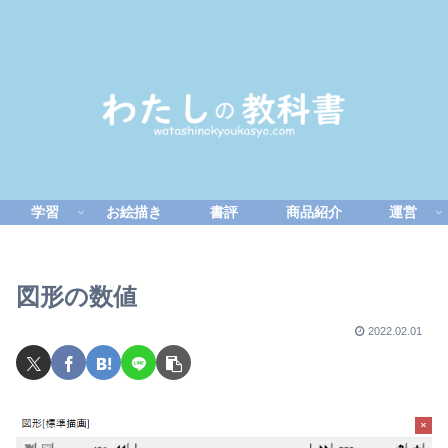
学習
お絵描き
書評
商品紹介
運営
図形の数値
2022.02.01