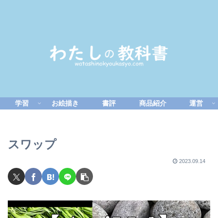
学習
お絵描き
書評
商品紹介
運営
スワップ
2023.09.14