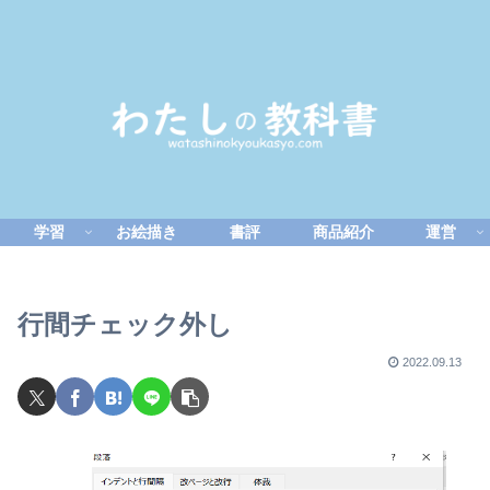
学習
お絵描き
書評
商品紹介
運営
行間チェック外し
2022.09.13