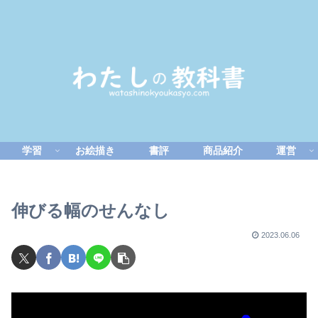
学習
お絵描き
書評
商品紹介
運営
伸びる幅のせんなし
2023.06.06
動