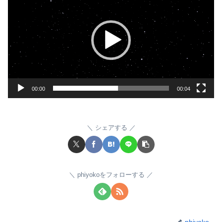
画
プ
レ
ー
ヤ
ー
00:00
00:04
シェアする
phiyokoをフォローする
phiyoko