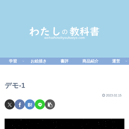
学習
お絵描き
書評
商品紹介
運営
デモ-1
2023.02.15
動