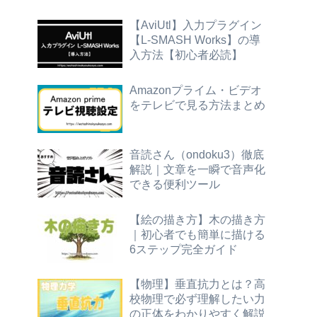
【AviUtl】入力プラグイン
【L-SMASH Works】の導
入方法【初心者必読】
Amazonプライム・ビデオ
をテレビで見る方法まとめ
音読さん（ondoku3）徹底
解説｜文章を一瞬で音声化
できる便利ツール
【絵の描き方】木の描き方
｜初心者でも簡単に描ける
6ステップ完全ガイド
【物理】垂直抗力とは？高
校物理で必ず理解したい力
の正体をわかりやすく解説