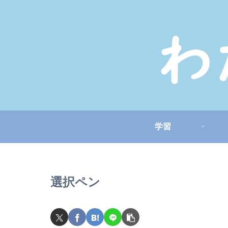
学習
選択ペン