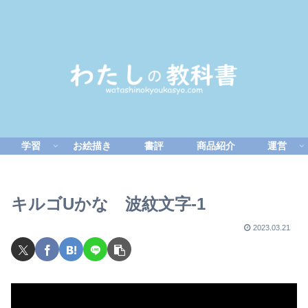
学習
お絵描き
書評
商品紹介
運営
キルゴUかな 波紋文字-1
2023.03.21
動