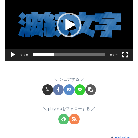
画
プ
レ
ー
ヤ
ー
00:00
00:09
シェアする
phiyokoをフォローする
phiyoko