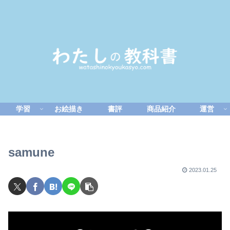
学習
お絵描き
書評
商品紹介
運営
samune
2023.01.25