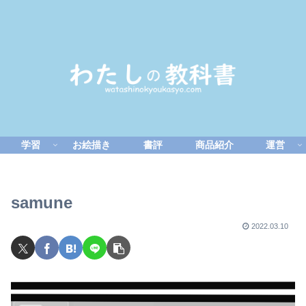
学習
お絵描き
書評
商品紹介
運営
samune
2022.03.10