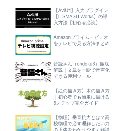
【AviUtl】入力プラグイン
【L-SMASH Works】の導
入方法【初心者必読】
Amazonプライム・ビデオ
をテレビで見る方法まとめ
音読さん（ondoku3）徹底
解説｜文章を一瞬で音声化
できる便利ツール
【絵の描き方】木の描き方
｜初心者でも簡単に描ける
6ステップ完全ガイド
【物理】垂直抗力とは？高
校物理で必ず理解したい力
の正体をわかりやすく解説