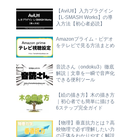
【AviUtl】入力プラグイン
【L-SMASH Works】の導
入方法【初心者必読】
Amazonプライム・ビデオ
をテレビで見る方法まとめ
音読さん（ondoku3）徹底
解説｜文章を一瞬で音声化
できる便利ツール
【絵の描き方】木の描き方
｜初心者でも簡単に描ける
6ステップ完全ガイド
【物理】垂直抗力とは？高
校物理で必ず理解したい力
の正体をわかりやすく解説