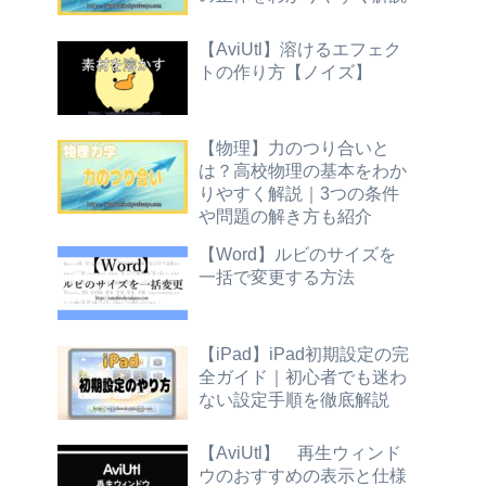
【AviUtl】溶けるエフェク
トの作り方【ノイズ】
【物理】力のつり合いと
は？高校物理の基本をわか
りやすく解説｜3つの条件
や問題の解き方も紹介
【Word】ルビのサイズを
一括で変更する方法
【iPad】iPad初期設定の完
全ガイド｜初心者でも迷わ
ない設定手順を徹底解説
【AviUtl】 再生ウィンド
ウのおすすめの表示と仕様