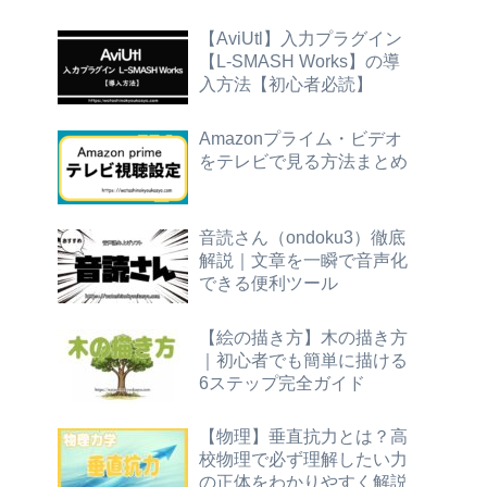
【AviUtl】入力プラグイン
【L-SMASH Works】の導
入方法【初心者必読】
Amazonプライム・ビデオ
をテレビで見る方法まとめ
音読さん（ondoku3）徹底
解説｜文章を一瞬で音声化
できる便利ツール
【絵の描き方】木の描き方
｜初心者でも簡単に描ける
6ステップ完全ガイド
【物理】垂直抗力とは？高
校物理で必ず理解したい力
の正体をわかりやすく解説