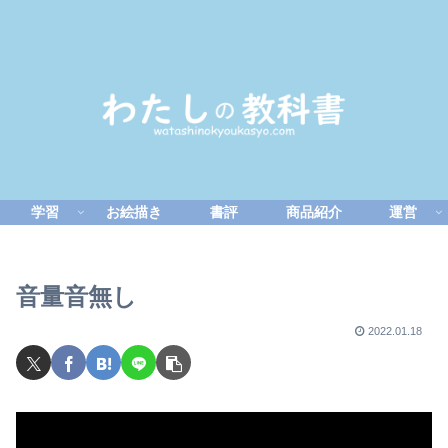
学習
お絵描き
書評
商品紹介
運営
音量音無し
2022.01.18
動