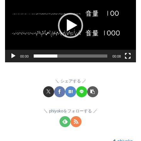
画
プ
レ
ー
ヤ
ー
00:00
00:08
シェアする
phiyokoをフォローする
phiyoko