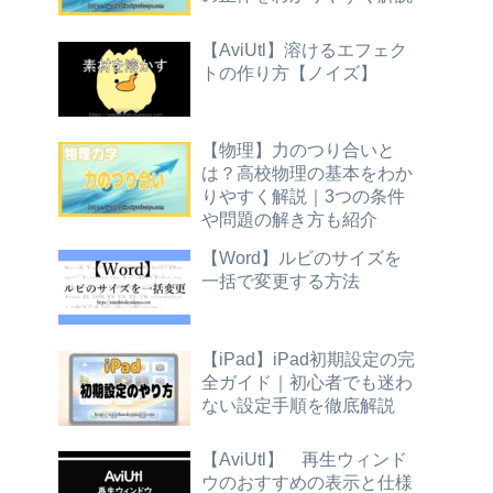
【AviUtl】溶けるエフェク
トの作り方【ノイズ】
【物理】力のつり合いと
は？高校物理の基本をわか
りやすく解説｜3つの条件
や問題の解き方も紹介
【Word】ルビのサイズを
一括で変更する方法
【iPad】iPad初期設定の完
全ガイド｜初心者でも迷わ
ない設定手順を徹底解説
【AviUtl】 再生ウィンド
ウのおすすめの表示と仕様