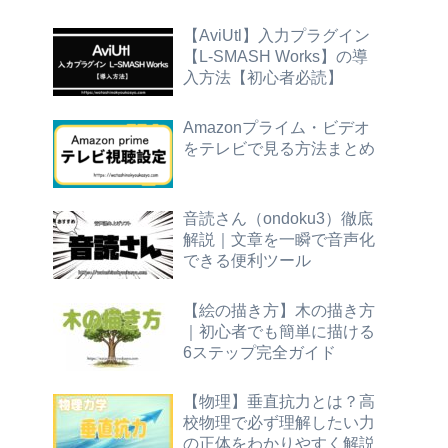
【AviUtl】入力プラグイン
【L-SMASH Works】の導
入方法【初心者必読】
Amazonプライム・ビデオ
をテレビで見る方法まとめ
音読さん（ondoku3）徹底
解説｜文章を一瞬で音声化
できる便利ツール
【絵の描き方】木の描き方
｜初心者でも簡単に描ける
6ステップ完全ガイド
【物理】垂直抗力とは？高
校物理で必ず理解したい力
の正体をわかりやすく解説