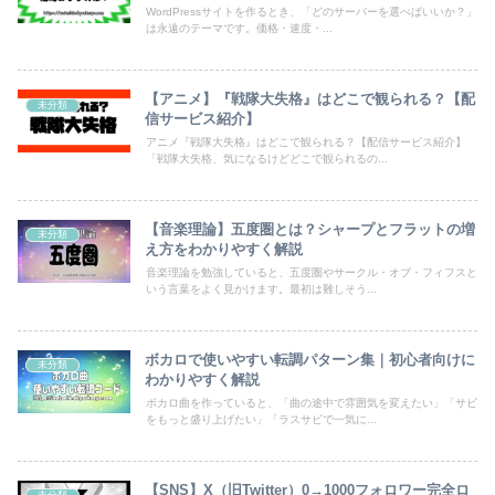
WordPressサイトを作るとき、「どのサーバーを選べばいいか？」
は永遠のテーマです。価格・速度・...
【アニメ】『戦隊大失格』はどこで観られる？【配
未分類
信サービス紹介】
アニメ『戦隊大失格』はどこで観られる？【配信サービス紹介】
「戦隊大失格、気になるけどどこで観られるの...
【音楽理論】五度圏とは？シャープとフラットの増
未分類
え方をわかりやすく解説
音楽理論を勉強していると、五度圏やサークル・オブ・フィフスと
いう言葉をよく見かけます。最初は難しそう...
ボカロで使いやすい転調パターン集｜初心者向けに
未分類
わかりやすく解説
ボカロ曲を作っていると、「曲の途中で雰囲気を変えたい」「サビ
をもっと盛り上げたい」「ラスサビで一気に...
【SNS】X（旧Twitter）0→1000フォロワー完全ロ