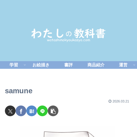
学習
お絵描き
書評
商品紹介
運営
samune
2026.03.21