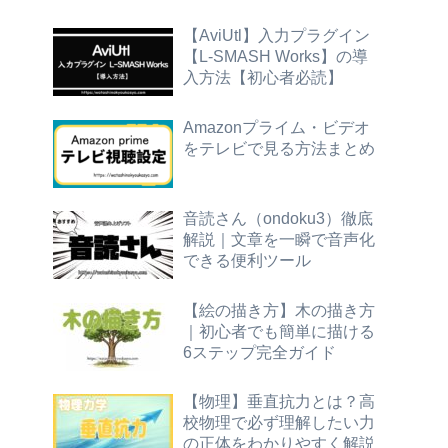
【AviUtl】入力プラグイン
【L-SMASH Works】の導
入方法【初心者必読】
Amazonプライム・ビデオ
をテレビで見る方法まとめ
音読さん（ondoku3）徹底
解説｜文章を一瞬で音声化
できる便利ツール
【絵の描き方】木の描き方
｜初心者でも簡単に描ける
6ステップ完全ガイド
【物理】垂直抗力とは？高
校物理で必ず理解したい力
の正体をわかりやすく解説