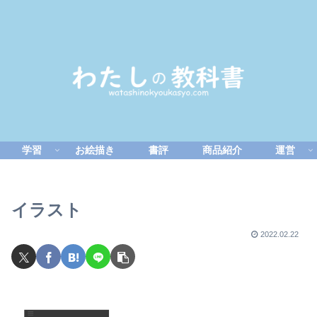
学習
お絵描き
書評
商品紹介
運営
イラスト
2022.02.22