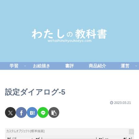
学習
お絵描き
書評
商品紹介
運営
設定ダイアログ-5
2023.03.21