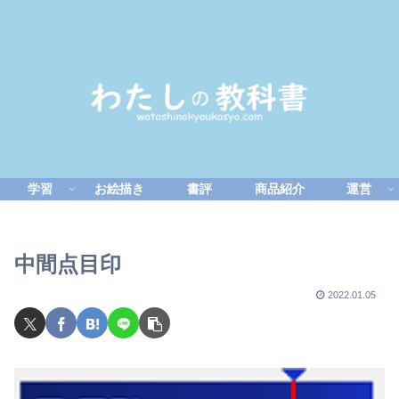
学習
お絵描き
書評
商品紹介
運営
中間点目印
2022.01.05