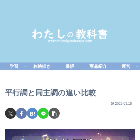
学習
お絵描き
書評
商品紹介
運営
平行調と同主調の違い比較
2026.03.15