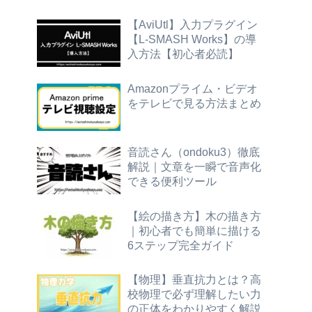
【AviUtl】入力プラグイン
【L-SMASH Works】の導
入方法【初心者必読】
Amazonプライム・ビデオ
をテレビで見る方法まとめ
音読さん（ondoku3）徹底
解説｜文章を一瞬で音声化
できる便利ツール
【絵の描き方】木の描き方
｜初心者でも簡単に描ける
6ステップ完全ガイド
【物理】垂直抗力とは？高
校物理で必ず理解したい力
の正体をわかりやすく解説