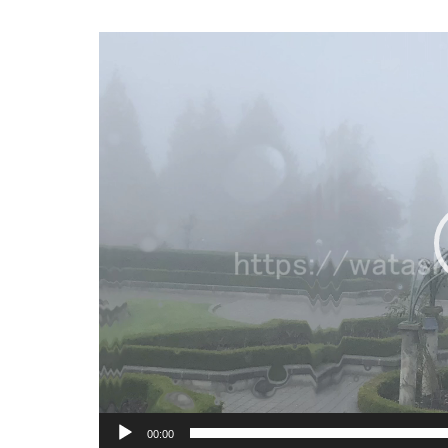
動
画
プ
レ
ー
ヤ
ー
00:00