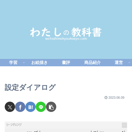
学習
お絵描き
書評
商品紹介
運営
設定ダイアログ
2023.06.09