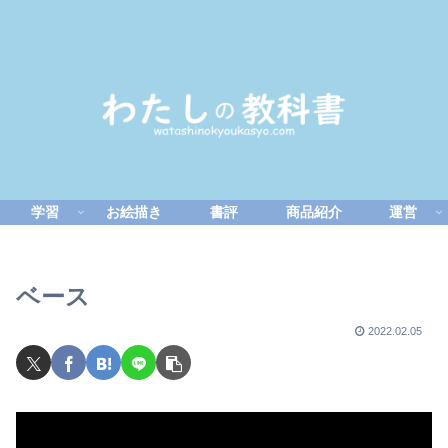
学習
お絵描き
書評
商品紹介
運営
ベース
2022.02.05