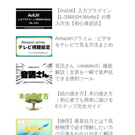
【AviUtl】入力プラグイン
【L-SMASH Works】の導
入方法【初心者必読】
Amazonプライム・ビデオ
をテレビで見る方法まとめ
音読さん（ondoku3）徹底
解説｜文章を一瞬で音声化
できる便利ツール
【絵の描き方】木の描き方
｜初心者でも簡単に描ける
6ステップ完全ガイド
【物理】垂直抗力とは？高
校物理で必ず理解したい力
の正体をわかりやすく解説