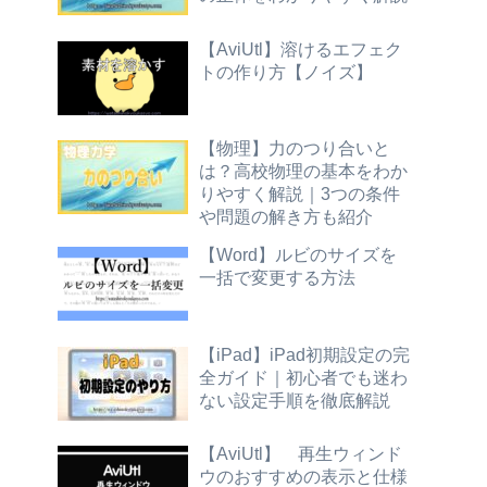
【AviUtl】溶けるエフェク
トの作り方【ノイズ】
【物理】力のつり合いと
は？高校物理の基本をわか
りやすく解説｜3つの条件
や問題の解き方も紹介
【Word】ルビのサイズを
一括で変更する方法
【iPad】iPad初期設定の完
全ガイド｜初心者でも迷わ
ない設定手順を徹底解説
【AviUtl】 再生ウィンド
ウのおすすめの表示と仕様